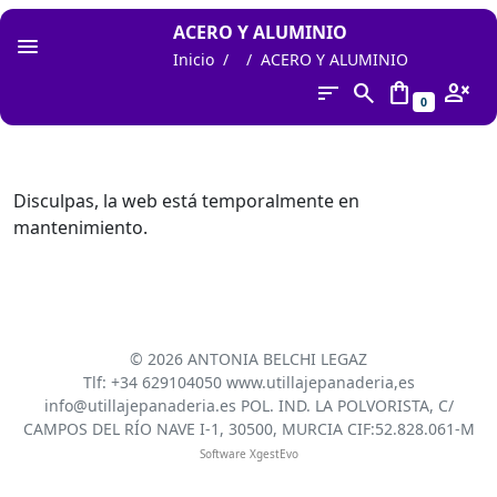
ACERO Y ALUMINIO
Inicio
ACERO Y ALUMINIO
sort
search
shopping_bag
person_cancel
0
Disculpas, la web está temporalmente en
mantenimiento.
©
2026 ANTONIA BELCHI LEGAZ
Tlf: +34 629104050 www.utillajepanaderia,es
info@utillajepanaderia.es POL. IND. LA POLVORISTA, C/
CAMPOS DEL RÍO NAVE I-1, 30500, MURCIA CIF:52.828.061-M
Software XgestEvo