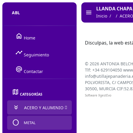
LLANDA CHAPA 
ABL
Inicio
ACERO
home
Home
Disculpas, la web es
timeline
Seguimiento
©
2026 ANTONIA BELCH
alternate_email
Tlf: +34 629104050 www.
Contactar
info@utillajepanaderia.
POLVORISTA, C/ CAMPOS
30500, MURCIA CIF:52.
map
CATEGORÍAS
Software XgestEvo
keyboard_double_arrow_down
ACERO Y ALUMINIO
circle
METAL