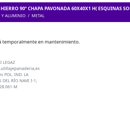
HIERRO 90º CHAPA PAVONADA 60X40X1 H( ESQUINAS S
 Y ALUMINIO
METAL
tá temporalmente en mantenimiento.
I LEGAZ
utillajepanaderia,es
es POL. IND. LA
 DEL RÍO NAVE I-1,
828.061-M