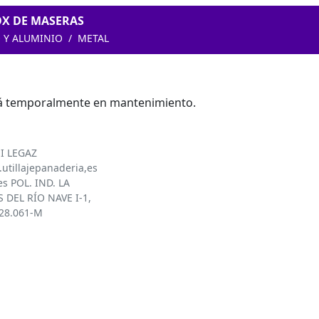
X DE MASERAS
 Y ALUMINIO
METAL
tá temporalmente en mantenimiento.
I LEGAZ
utillajepanaderia,es
es POL. IND. LA
 DEL RÍO NAVE I-1,
828.061-M