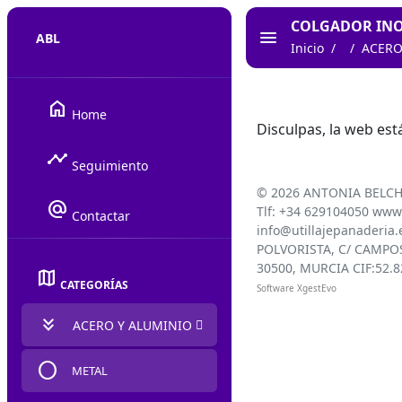
COLGADOR INO
ABL
Inicio
ACERO
home
Home
Disculpas, la web es
timeline
Seguimiento
©
2026 ANTONIA BELCH
alternate_email
Tlf: +34 629104050 www.
Contactar
info@utillajepanaderia.
POLVORISTA, C/ CAMPOS
30500, MURCIA CIF:52.
map
CATEGORÍAS
Software XgestEvo
keyboard_double_arrow_down
ACERO Y ALUMINIO
circle
METAL