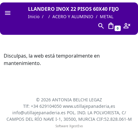
LLANDERO INOX 22 PISOS 60X40 FIJO
Inicio
ACERO Y ALUMINIO
METAL
search
shopping_bag
person_cancel
0
Disculpas, la web está temporalmente en
mantenimiento.
©
2026 ANTONIA BELCHI LEGAZ
Tlf: +34 629104050 www.utillajepanaderia,es
info@utillajepanaderia.es POL. IND. LA POLVORISTA, C/
CAMPOS DEL RÍO NAVE I-1, 30500, MURCIA CIF:52.828.061-M
Software XgestEvo