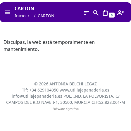
CARTON
sort
search
shopping_bag
person_cancel
Inicio
CARTON
0
Disculpas, la web está temporalmente en
mantenimiento.
©
2026 ANTONIA BELCHI LEGAZ
Tlf: +34 629104050 www.utillajepanaderia,es
info@utillajepanaderia.es POL. IND. LA POLVORISTA, C/
CAMPOS DEL RÍO NAVE I-1, 30500, MURCIA CIF:52.828.061-M
Software XgestEvo