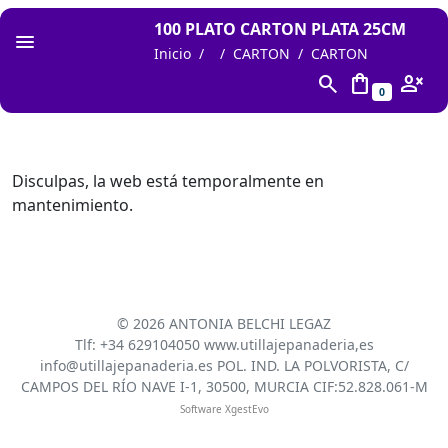
100 PLATO CARTON PLATA 25CM
Inicio
CARTON
CARTON
search
shopping_bag
person_cancel
0
Disculpas, la web está temporalmente en
mantenimiento.
©
2026 ANTONIA BELCHI LEGAZ
Tlf: +34 629104050 www.utillajepanaderia,es
info@utillajepanaderia.es POL. IND. LA POLVORISTA, C/
CAMPOS DEL RÍO NAVE I-1, 30500, MURCIA CIF:52.828.061-M
Software XgestEvo