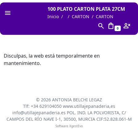
100 PLATO CARTON PLATA 27CM
Inicio
CARTON
CARTON
search
shopping_bag
person_cancel
0
Disculpas, la web está temporalmente en
mantenimiento.
©
2026 ANTONIA BELCHI LEGAZ
Tlf: +34 629104050 www.utillajepanaderia,es
info@utillajepanaderia.es POL. IND. LA POLVORISTA, C/
CAMPOS DEL RÍO NAVE I-1, 30500, MURCIA CIF:52.828.061-M
Software XgestEvo