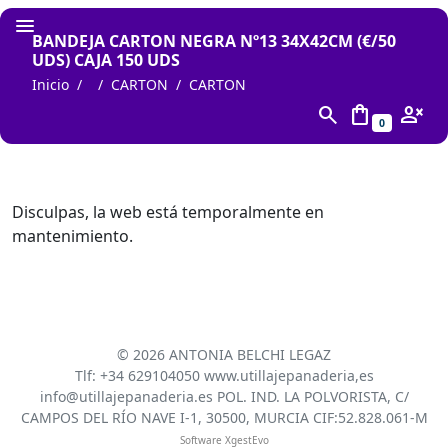
BANDEJA CARTON NEGRA Nº13 34X42CM (€/50
UDS) CAJA 150 UDS
Inicio
CARTON
CARTON
search
shopping_bag
person_cancel
0
Disculpas, la web está temporalmente en
mantenimiento.
©
2026 ANTONIA BELCHI LEGAZ
Tlf: +34 629104050 www.utillajepanaderia,es
info@utillajepanaderia.es POL. IND. LA POLVORISTA, C/
CAMPOS DEL RÍO NAVE I-1, 30500, MURCIA CIF:52.828.061-M
Software XgestEvo