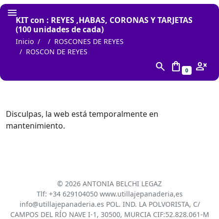
KIT con : REYES ,HABAS, CORONAS Y TARJETAS
(100 unidades de cada)
Inicio
ROSCONES DE REYES
ROSCON DE REYES
search
shopping_bag
person_cancel
0
Disculpas, la web está temporalmente en
mantenimiento.
©
2026 ANTONIA BELCHI LEGAZ
Tlf: +34 629104050 www.utillajepanaderia,es
info@utillajepanaderia.es POL. IND. LA POLVORISTA, C/
CAMPOS DEL RÍO NAVE I-1, 30500, MURCIA CIF:52.828.061-M