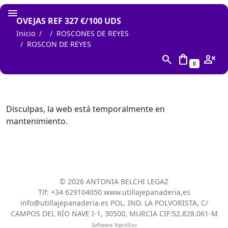
OVEJAS REF 327 €/100 UDS
Inicio
ROSCONES DE REYES
ROSCON DE REYES
search
shopping_bag
person_cancel
0
Disculpas, la web está temporalmente en
mantenimiento.
©
2026 ANTONIA BELCHI LEGAZ
Tlf: +34 629104050 www.utillajepanaderia,es
info@utillajepanaderia.es POL. IND. LA POLVORISTA, C/
CAMPOS DEL RÍO NAVE I-1, 30500, MURCIA CIF:52.828.061-M
Software XgestEvo