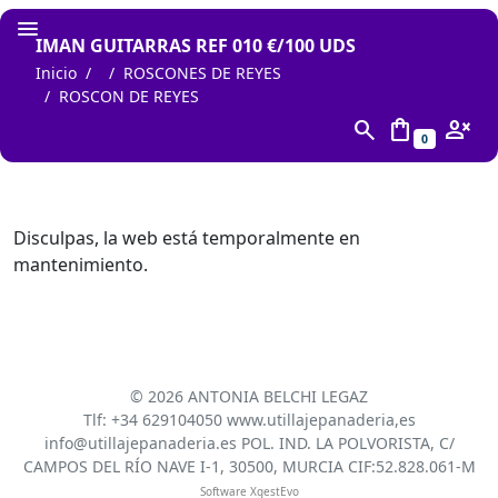
IMAN GUITARRAS REF 010 €/100 UDS
Inicio
ROSCONES DE REYES
ROSCON DE REYES
search
shopping_bag
person_cancel
0
Disculpas, la web está temporalmente en
mantenimiento.
©
2026 ANTONIA BELCHI LEGAZ
Tlf: +34 629104050 www.utillajepanaderia,es
info@utillajepanaderia.es POL. IND. LA POLVORISTA, C/
CAMPOS DEL RÍO NAVE I-1, 30500, MURCIA CIF:52.828.061-M
Software XgestEvo