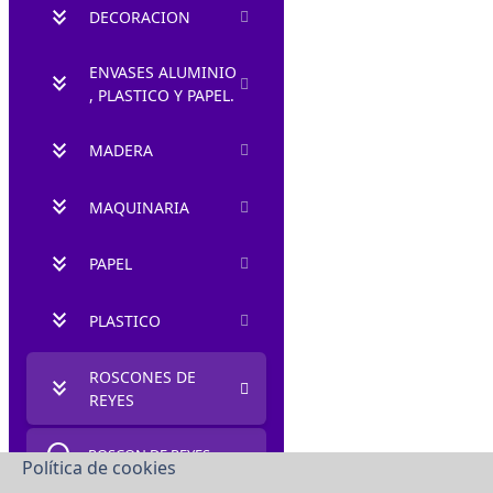
keyboard_double_arrow_down
DECORACION
ENVASES ALUMINIO
keyboard_double_arrow_down
, PLASTICO Y PAPEL.
keyboard_double_arrow_down
MADERA
keyboard_double_arrow_down
MAQUINARIA
keyboard_double_arrow_down
PAPEL
keyboard_double_arrow_down
PLASTICO
ROSCONES DE
keyboard_double_arrow_down
REYES
circle
ROSCON DE REYES
Política de cookies