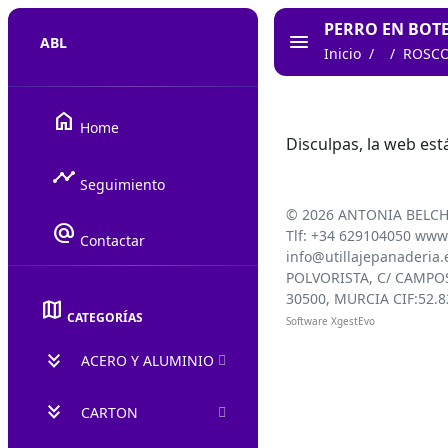
PERRO EN BOTES
ABL
Inicio
ROSCO
home
Home
Disculpas, la web es
timeline
Seguimiento
©
2026 ANTONIA BELCH
alternate_email
Tlf: +34 629104050 www.
Contactar
info@utillajepanaderia.
POLVORISTA, C/ CAMPOS
30500, MURCIA CIF:52.
map
CATEGORÍAS
Software XgestEvo
keyboard_double_arrow_down
ACERO Y ALUMINIO
keyboard_double_arrow_down
CARTON