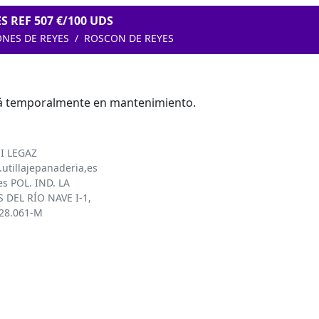
 REF 507 €/100 UDS
NES DE REYES
ROSCON DE REYES
tá temporalmente en mantenimiento.
I LEGAZ
utillajepanaderia,es
es POL. IND. LA
 DEL RÍO NAVE I-1,
828.061-M