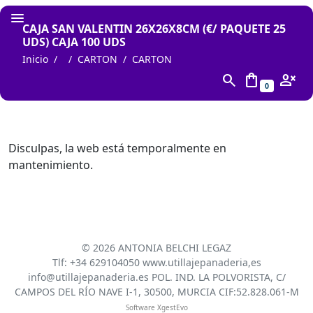
CAJA SAN VALENTIN 26X26X8CM (€/ PAQUETE 25
UDS) CAJA 100 UDS
Inicio
CARTON
CARTON
search
shopping_bag
person_cancel
0
Disculpas, la web está temporalmente en
mantenimiento.
©
2026 ANTONIA BELCHI LEGAZ
Tlf: +34 629104050 www.utillajepanaderia,es
info@utillajepanaderia.es POL. IND. LA POLVORISTA, C/
CAMPOS DEL RÍO NAVE I-1, 30500, MURCIA CIF:52.828.061-M
Software XgestEvo