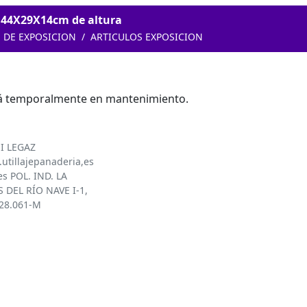
44X29X14cm de altura
S DE EXPOSICION
ARTICULOS EXPOSICION
tá temporalmente en mantenimiento.
I LEGAZ
utillajepanaderia,es
es POL. IND. LA
 DEL RÍO NAVE I-1,
828.061-M